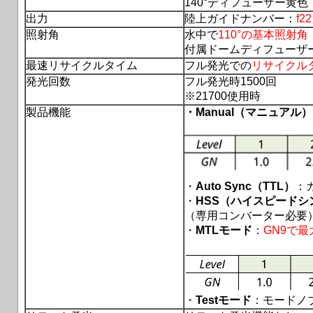
140°ディフューザー黄色 
出力
陸上ガイドナンバー：
f2
照射角
水中で
110°の基本照射角
付属ドームディフューザー
最速リサイクルタイム
フル発光での
リサイクルタ
発光回数
フル発光時1500回
※21700使用時
製品機能
・Manual（マニュアル）
・
Auto Sync（TTL）
：
・
HSS（ハイスピードシ
（専用コンバーター必要
・
MTLモード
：
GN9で最
・
Testモード
：モードノ