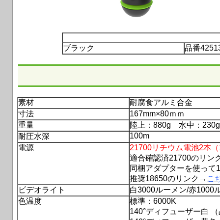
ブラック
品番4251
素材
耐腐食アルミ合金
寸法
167mm×80ｍｍ
重量
陸上：880g 水中：230g
100m
耐圧水深
電源
21700
リチウム電池2本（
適合確認済21700のリン
同梱アダプターを使って1
推奨18650のリンク→
こ
ビデオライト
白3000ルーメン/赤100
色温度
標準：6000K
140°ディフューザー白
（