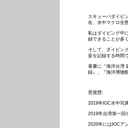
スキューバダイビ
在、水中マクロ生
私はダイビング中
録できることが多
そして、ダイビン
姿を記録する時間
著書に『海洋台湾
録』、『海洋博物
受賞歴:
2019年IOC水
2019年台湾第一
2020年にはIO