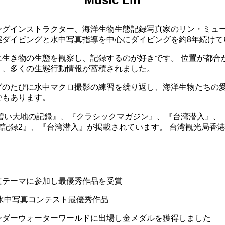
ングインストラクター、海洋生物生態記録写真家のリン・ミュー
態ダイビングと水中写真指導を中心にダイビングを約8年続けて
に生き物の生態を観察し、記録するのが好きです。 位置が都合
く、多くの生態行動情報が蓄積されました。
グのたびに水中マクロ撮影の練習を繰り返し、海洋生物たちの
でもあります。
 碧い大地の記録』、『クラシックマガジン』、『台湾潜入』、
館記録2』、『台湾潜入』が掲載されています。 台湾観光局香
中写真テーマに参加し最優秀作品を受賞
回水中写真コンテスト最優秀作品
Cアンダーウォーターワールドに出場し金メダルを獲得しました