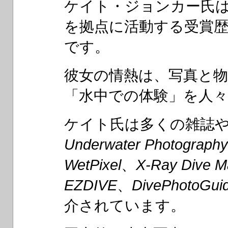
ケイト・ジョンカー氏
を拠点に活動する受賞
です。
彼女の情熱は、写真と
「水中での体験」を人
ケイト氏は多くの雑誌
Underwater Photograph
WetPixel
、
X-Ray Dive M
EZDIVE
、
DivePhotoGui
介されています。